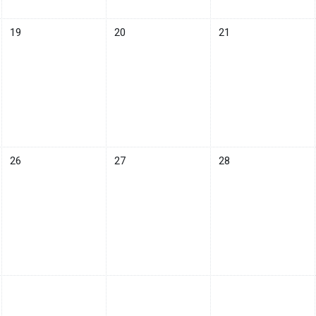
eira, 18 agosto
Sem eventos, quarta-feira, 19 agosto
Sem eventos, quinta-feira, 20 agosto
Sem eventos, sexta-fe
19
20
21
eira, 25 agosto
Sem eventos, quarta-feira, 26 agosto
Sem eventos, quinta-feira, 27 agosto
Sem eventos, sexta-fe
26
27
28