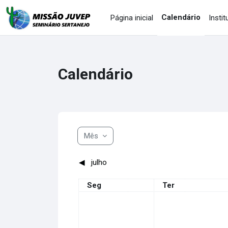
Ir para o conteúdo principal
Calendário
Página inicial
Instit
Calendário
Mês
◀︎
julho
Segunda-feira
Terça-feira
Seg
Ter